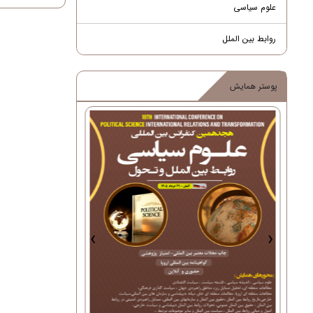
علوم سیاسی
روابط بین الملل
پوستر همایش
›
‹