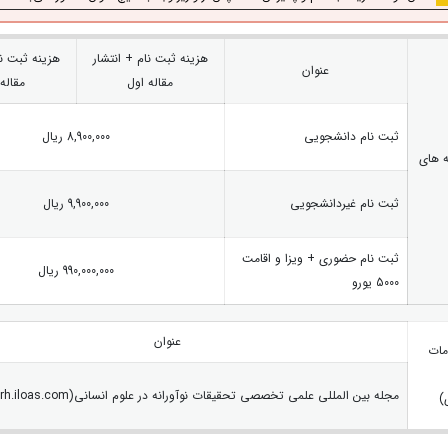
هزینه ثبت نام + انتشار
هزینه ثبت نا
عنوان
مقاله اول
مقاله
ثبت نام دانشجویی
8,900,000 ریال
 های
ثبت نام غیردانشجویی
9,900,000 ریال
ثبت نام حضوری + ویزا و اقامت
990,000,000 ریال
5000 یورو
عنوان
ات
مجله بین المللی علمی تخصصی تحقیقات نوآورانه در علوم انسانی(https://ijrh.iloas.com)
)