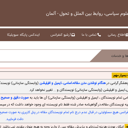
م سیاسی، روابط بین الملل و تحول - آلمان
اطلاع رسانی
تماس با ما
آرشیو کنفرانس
ایندکس پایگاه سیویلیکا
ا و خدمات
بسیار مهم:
هنگام نوشتن متن مقاله،اسامی ،ایمیل و افیلیشن
(وابستگی سازمانی) نویسندگان 
،ایمیل و افیلیشن (وابستگی سازمانی) نویسندگان و ... تغییر نخواهد کرد.
صورت دقیق و صحیح 
لیه نویسندگان مقاله،در گواهینامه صادر شده فقط نام نویسنده ای وجود خواهد داشت که در سی
رانس هیچ مسئولیتی در قبال عدم درج نام تمام نویسندگان مقاله در پنل کاربری به صورت صحیح ند
دقت فرمایید.
:
امکان عودت هزینه ثبت‌نام و پذیرش مقاله پس از واریز وجه به هیچ عنوان مقدور نمی‌باشد. لذا،