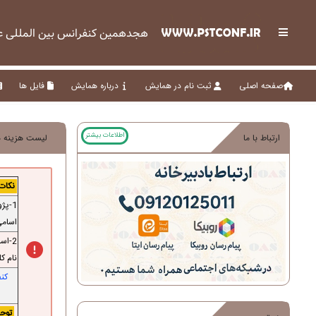
هجدهمین کنفرانس بین المللی علو
صفحه اصلی
ثبت نام در همایش
درباره همایش
فایل ها
اطلاعات بیشتر
ارتباط با ما
لیست هزینه ه
نکات 
1-پژوهشگر گرامی در
اسامی
2-اسامی تمام نویسندگان ، ایمیل و افیلیشن (وابستگی سازمانی) آن ها باید به
نام ک
کنف
توجه